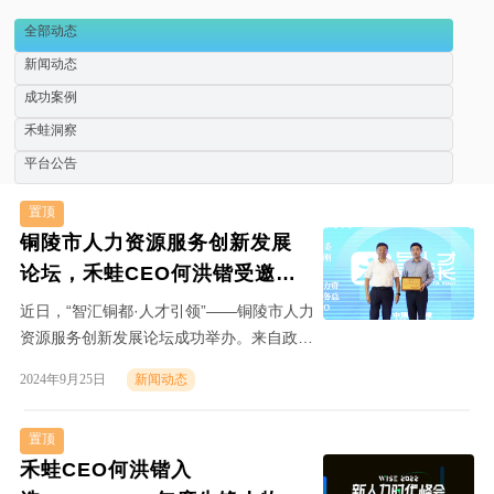
全部动态
新闻动态
成功案例
禾蛙洞察
平台公告
置顶
铜陵市人力资源服务创新发展
论坛，禾蛙CEO何洪锴受邀出
席并参与行业对话
近日，“智汇铜都·人才引领”——铜陵市人力
资源服务创新发展论坛成功举办。来自政府/
高校院所的领导与专家、知名人力资源机构
2024年9月25日
新闻动态
负责人、企业嘉宾代表等参加活动。禾蛙
CEO兼科锐国际业务总经理何洪锴受邀出席
置顶
活动，共话人力资源服务领域的实践与经
禾蛙CEO何洪锴入
验。