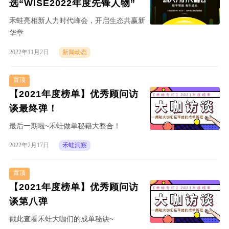
选“WISE2022年度先锋人物”
禾蛙亮相新人力时代峰会，开启生态共赢新
华章
2022年11月2日
新闻动态
置顶
【2021年度榜单】优秀顾问访
谈最终弹！
最后一期啦~禾蛙做单秘籍大整合！
2022年2月17日
禾蛙洞察
置顶
【2021年度榜单】优秀顾问访
谈第八弹
戳此查看禾蛙大咖们的成单秘诀~